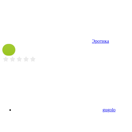
Эротика
gugolo