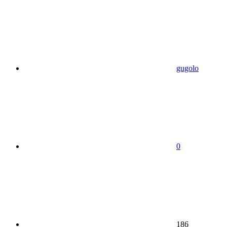
gugolo
0
186