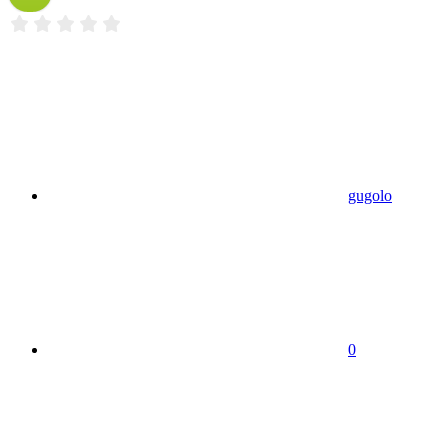
gugolo
0