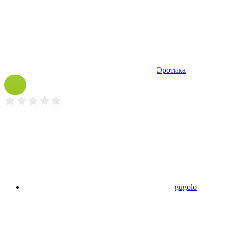
Эротика
gugolo