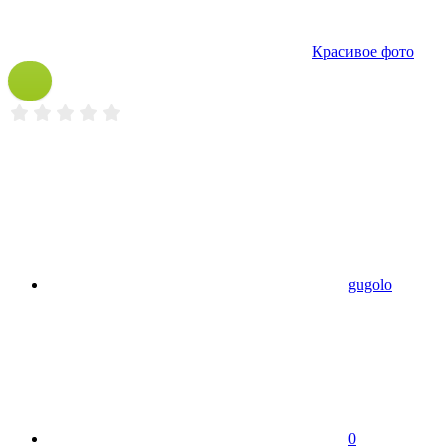
Красивое фото
gugolo
0