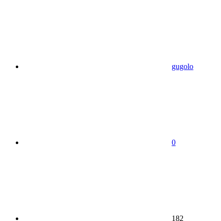
gugolo
0
182