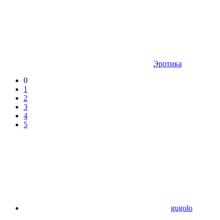
Эротика
0
1
2
3
4
5
gugolo