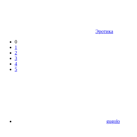
Эротика
0
1
2
3
4
5
gugolo