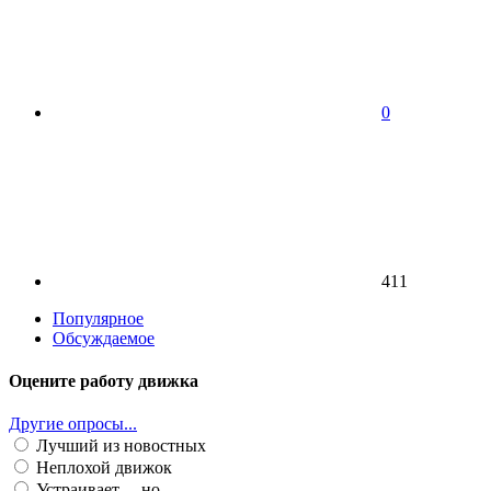
0
411
Популярное
Обсуждаемое
Оцените работу движка
Другие опросы...
Лучший из новостных
Неплохой движок
Устраивает ... но ...