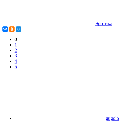
Эротика
0
1
2
3
4
5
gugolo