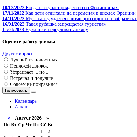
10/12/2022
Когда наступает рождество на Филиппинах.
17/11/2022
Как дети отдыхали на переменах в школах Франции
14/01/2023
Музыканту удается с помощью скрипки изобразить п
16/01/2023
Такая рубашка запрещается туристкам.
11/01/2023
Нужно ли переучивать левшу
Оцените работу движка
Другие опросы...
Лучший из новостных
Неплохой движок
Устраивает ... но ...
Встречал и получше
Совсем не понравился
Голосовать
Календарь
Архив
«
Август 2026 »
Пн
Вт
Ср
Чт
Пт
Сб
Вс
1
2