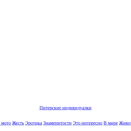
Питерские индивидуалки
 мото
Жесть
Эротика
Знаменитости
Это интересно
В мире
Живо