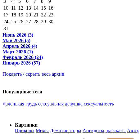
3
4
5
6
7
8
9
10
11
12
13
14
15
16
17
18
19
20
21
22
23
24
25
26
27
28
29
30
31
Июнь 2026 (3)
Май 2026 (5)
Апрель 2026 (4)
Март 2026 (1)
Февраль 2026 (24)
Январь 2026 (57)
Показать / скрыть весь архив
Популярные теги
маленькая грудь
сексуальная девушка
сексуальность
Картинки
Приколы
Мемы
Демотиваторы
Анекдоты, рассказы
Авто,