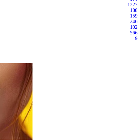
1227
188
159
246
102
566
9