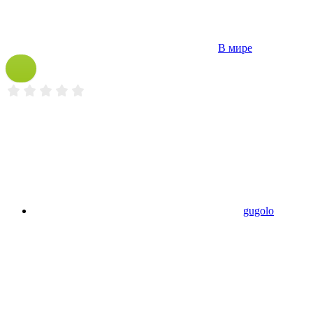
В мире
gugolo