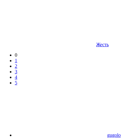
Жесть
0
1
2
3
4
5
gugolo