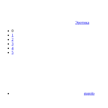
Эротика
0
1
2
3
4
5
gugolo