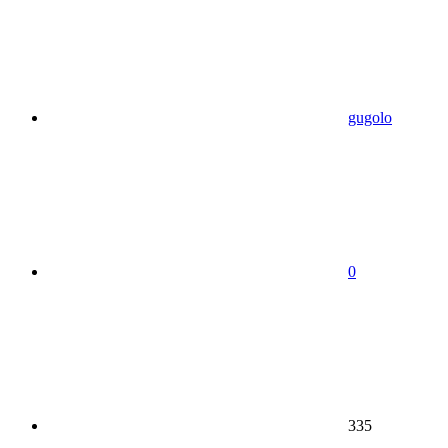
gugolo
0
335