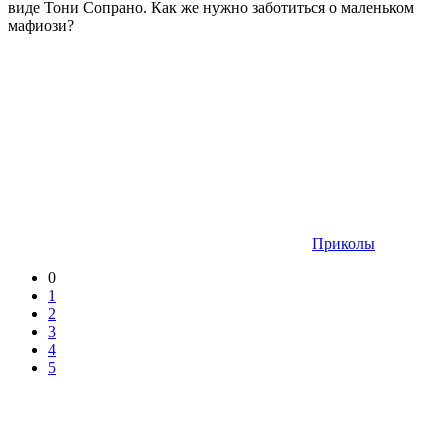
виде Тони Сопрано. Как же нужно заботиться о маленьком
мафиози?
Приколы
0
1
2
3
4
5