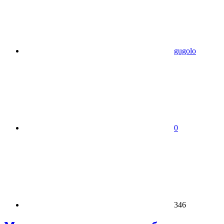
gugolo
0
346