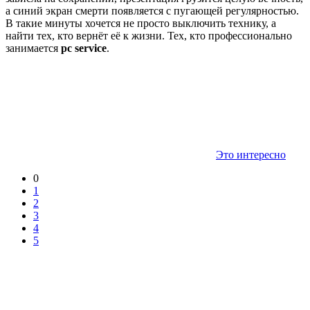
а синий экран смерти появляется с пугающей регулярностью.
В такие минуты хочется не просто выключить технику, а
найти тех, кто вернёт её к жизни. Тех, кто профессионально
занимается
pc service
.
Это интересно
0
1
2
3
4
5