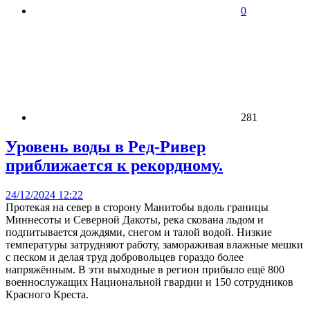
0
281
Уровень воды в Ред-Ривер
приближается к рекордному.
24/12/2024 12:22
Протекая на север в сторону Манитобы вдоль границы
Миннесоты и Северной Дакоты, река скована льдом и
подпитывается дождями, снегом и талой водой. Низкие
температуры затрудняют работу, замораживая влажные мешки
с песком и делая труд добровольцев гораздо более
напряжённым. В эти выходные в регион прибыло ещё 800
военнослужащих Национальной гвардии и 150 сотрудников
Красного Креста.