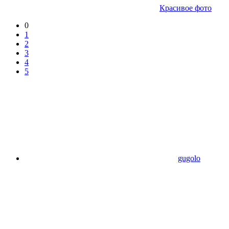
Красивое фото
0
1
2
3
4
5
gugolo