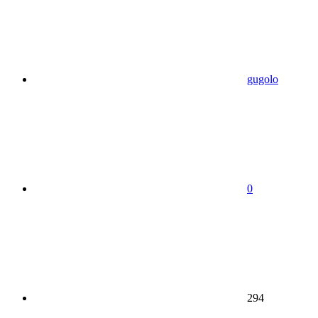
gugolo
0
294