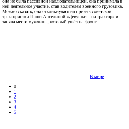
она не была пассивной наблюдательницей, она принимала в
ней деятельное участие, став водителем военного грузовика.
Можно сказать, она откликнулась на призыв советской
трактористки Паши Ангелиной «Девушки – на трактор» и
заняла место мужчины, который ушёл на фронт.
В мире
0
1
2
3
4
5