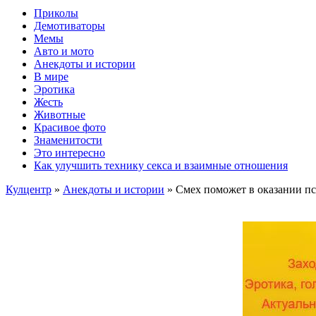
Приколы
Демотиваторы
Мемы
Авто и мото
Анекдоты и истории
В мире
Эротика
Жесть
Животные
Красивое фото
Знаменитости
Это интересно
Как улучшить технику секса и взаимные отношения
Кулцентр
»
Анекдоты и истории
» Смех поможет в оказании п