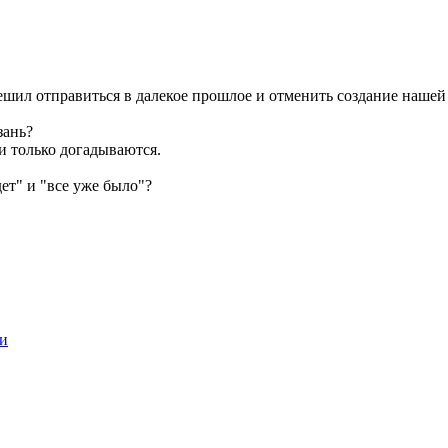
решил отправиться в далекое прошлое и отменить создание нашей
зань?
и только догадываются.
ет" и "все уже было"?
и