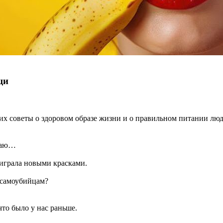
щи
х советы о здоровом образе жизни и о правильном питании люде
ачаю…
аиграла новыми красками.
 самоубийцам?
что было у нас раньше.