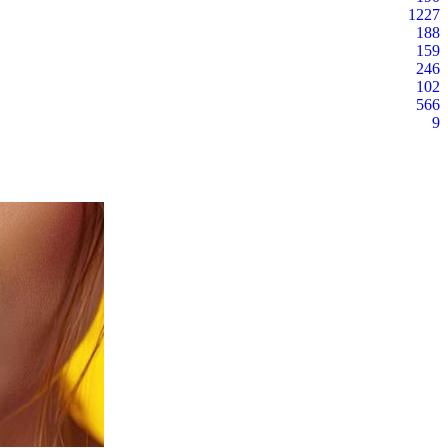
1227
188
159
246
102
566
9