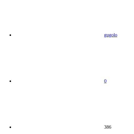
gugolo
0
386