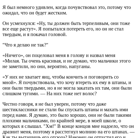
Я был немного удивлен, когда почувствовал это, потому что
ожидал, что он будет жестким.
Он усмехнулся: «Ну, ты должен быть терпеливым, они тоже
все еще растут». Я попытался потереть его, но он не стал
твердым, и я покачал головой.
"Что я делаю не так?"
«Ничего», он поцеловал меня в голову и назвал меня
«Милая. Ты очень красивая, и не думаю, что мальчики этого
не заметили, но они, вероятно, напуганы.
«У них не хватает яиц, чтобы кончить и поговорить со
мной». Я почувствовала, что хочу втереть их ему в штаны, и
они были твердыми, но я не могла закатать их там, они были
слишком тугими. — На них тоже нет волос?
Честно говоря, я не был уверен, потому что даже
шестиклассники не стали бы спускать штаны и махать ими
перед нами. Я думаю, это было хорошо, они не были такими
плохими мальчиками, по крайней мере, в моей школе, о
которых я слышал. "Хм!" В конце концов мне надоело, что он
дразнит меня, поэтому я расстегнул молнию на его штанах. —
Как ты вытащишь его отсюда? Наконец он отпустил его и