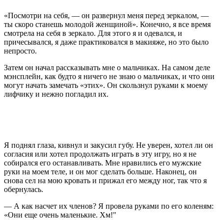
«Посмотри на себя, — он развернул меня перед зеркалом, —
ты скоро станешь молодой женщиной». Конечно, я все время
смотрела на себя в зеркало. Для этого я и одевался, и
причесывался, я даже практиковался в макияже, но это было
непросто.
Затем он начал рассказывать мне о мальчиках. На самом деле
мэнсплейн, как будто я ничего не знаю о мальчиках, и что они
могут начать замечать «этих». Он скользнул руками к моему
лифчику и нежно погладил их.
Я поднял глаза, кивнул и закусил губу. Не уверен, хотел ли он
согласия или хотел продолжать играть в эту игру, но я не
собирался его останавливать. Мне нравились его мужские
руки на моем теле, и он мог сделать больше. Наконец, он
снова сел на мою кровать и прижал его между ног, так что я
обернулась.
— А как насчет их членов? Я провела руками по его коленям:
«Они еще очень маленькие. Хм!"