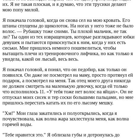
их. Я не такая плоская, и я думаю, что эти трусики делают
мою попу милой.
Я покачала головой, когда он снова сел на мою кровать. Его
штаны спущены до щиколоток. На ногах у него тоже не было
волос. — Рубашку тоже сними. Ты плохой мальчик, не так
ли? Ты один из тех извращенцев, которые разглядывают юбки
девушек и пытаются прикоснуться к ним, когда у них есть
сиськи. Мне пришлось немного пошевелиться, чтобы
вытащить плечи из тренировочного лифчика, но как только я
увидела, какой он лысый, весь весь.
Я покачал головой, я понял, что он педобир, как только он
появился. Он даже не посмотрел на маму, просто протянул ей
подарок, а посмотрел на меня. Так отец моего друга никогда
не должен смотреть на маленькую девочку, когда ей только
что исполнилось 11. «У тебя тоже нет волос на яйцах». Он не
отпускал моих сисек и тер соски большими пальцами, но мне
пришлось перестать катать их по его лысому мешку.
"Хм!" Мои глаза закатились и полуоткрылись, когда я
почувствовала, как волна жара захлестнула меня, как волна
горячей воды.
"Тебе нравится это." Я облизала губы и дотронулась до