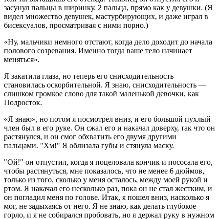
засунул пальцы в ширинку. 2 пальца, прямо как у девушки. (Я
видел множество девушек, мастурбирующих, и даже играл в
бисексуалов, просматривая с ними порно.)
«Ну, мальчики немного отстают, когда дело доходит до начала
полового созревания. Именно тогда ваше тело начинает
меняться».
Я закатила глаза, но теперь его снисходительность
становилась оскорбительной. Я знаю, снисходительность —
слишком громкое слово для такой маленькой девочки, как
Подросток.
«Я знаю», но потом я посмотрел вниз, и его большой пухлый
член был в его руке. Он сжал его и накачал доверху, так что он
растянулся, и он смог обхватить его двумя другими
пальцами. "Хм!" Я облизала губы и стянула маску.
"Ой!" он отпустил, когда я поцеловала кончик и пососала его,
чтобы растянуться, мне показалось, что не менее 6 дюймов,
только из того, сколько у меня осталось, между моей рукой и
ртом. Я накачал его несколько раз, пока он не стал жестким, и
он погладил меня по голове. Итак, я пошел вниз, насколько я
мог, не задыхаясь от него. Я не знаю, как делать глубокое
горло, и я не собирался пробовать, но я держал руку в нужном