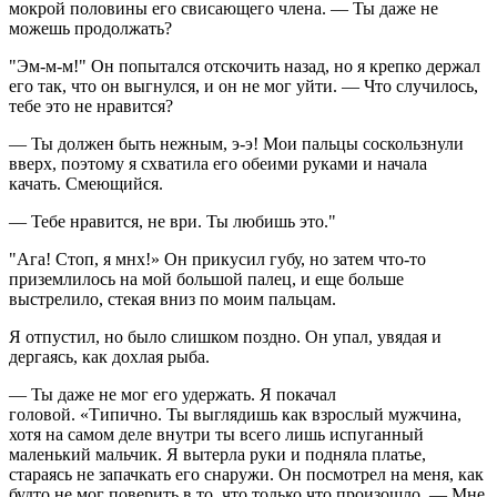
мокрой половины его свисающего члена. — Ты даже не
можешь продолжать?
"Эм-м-м!" Он попытался отскочить назад, но я крепко держал
его так, что он выгнулся, и он не мог уйти. — Что случилось,
тебе это не нравится?
— Ты должен быть нежным, э-э! Мои пальцы соскользнули
вверх, поэтому я схватила его обеими руками и начала
качать. Смеющийся.
— Тебе нравится, не ври. Ты любишь это."
"Ага! Стоп, я мнх!» Он прикусил губу, но затем что-то
приземлилось на мой большой палец, и еще больше
выстрелило, стекая вниз по моим пальцам.
Я отпустил, но было слишком поздно. Он упал, увядая и
дергаясь, как дохлая рыба.
— Ты даже не мог его удержать. Я покачал
головой. «Типично. Ты выглядишь как взрослый мужчина,
хотя на самом деле внутри ты всего лишь испуганный
маленький мальчик. Я вытерла руки и подняла платье,
стараясь не запачкать его снаружи. Он посмотрел на меня, как
будто не мог поверить в то, что только что произошло. — Мне