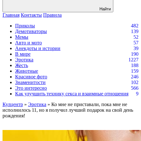
Найти
Главная
Контакты
Правила
Приколы
482
Демотиваторы
139
Мемы
52
Авто и мото
57
Анекдоты и истории
39
В мире
190
Эротика
1227
Жесть
188
Животные
159
Красивое фото
246
Знаменитости
102
Это интересно
566
Как улучшить технику секса и взаимные отношения
9
Кулцентр
»
Эротика
» Ко мне не приставали, пока мне не
исполнилось 11, но я получил лучший подарок на свой день
рождения!