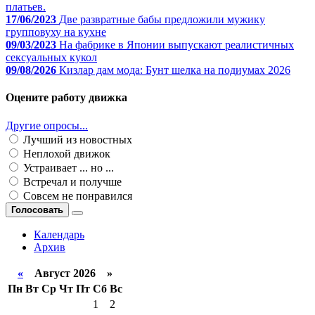
платьев.
17/06/2023
Две развратные бабы предложили мужику
групповуху на кухне
09/03/2023
На фабрике в Японии выпускают реалистичных
сексуальных кукол
09/08/2026
Кизлар дам мода: Бунт шелка на подиумах 2026
Оцените работу движка
Другие опросы...
Лучший из новостных
Неплохой движок
Устраивает ... но ...
Встречал и получше
Совсем не понравился
Голосовать
Календарь
Архив
«
Август 2026 »
Пн
Вт
Ср
Чт
Пт
Сб
Вс
1
2