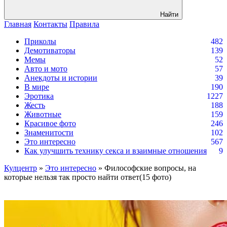
Найти
Главная
Контакты
Правила
Приколы
482
Демотиваторы
139
Мемы
52
Авто и мото
57
Анекдоты и истории
39
В мире
190
Эротика
1227
Жесть
188
Животные
159
Красивое фото
246
Знаменитости
102
Это интересно
567
Как улучшить технику секса и взаимные отношения
9
Кулцентр
»
Это интересно
» Философские вопросы, на
которые нельзя так просто найти ответ(15 фото)