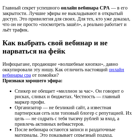
Главный секрет успешного
онлайн вебинара CPA
— в его
закрытости. Лучшие эфиры не выкладывают в открытый
доступ. Это привилегия для своих. Для тех, кто уже доказал,
что он не просто «посмотреть зашёл», а реально работает и
льёт трафик.
Как выбрать свой вебинар и не
нарваться на фейк
Инфоцыгане, продающие «волшебные кнопки», давно
оккупировали эту нишу. Как отличить настоящий
онлайн
вебинары cpa
от помойки?
Признаки хорошего эфира:
Спикер не обещает «миллион за час». Он говорит о
рисках, сливах и бюджетах. Честность — главный
маркер профи.
Организатор — не безликий сайт, а известная
партнерская сеть или топовый блогер с репутацией. Их
цель — не содрать с тебя тысячу рублей за вход, а
привлечь активных вебмастеров.
После вебинара остаются записи и раздаточные
материалы. Это показывает серьезный подход.