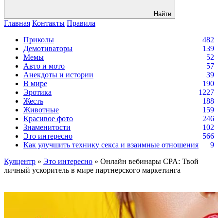
Найти
Главная
Контакты
Правила
Приколы
482
Демотиваторы
139
Мемы
52
Авто и мото
57
Анекдоты и истории
39
В мире
190
Эротика
1227
Жесть
188
Животные
159
Красивое фото
246
Знаменитости
102
Это интересно
566
Как улучшить технику секса и взаимные отношения
9
Кулцентр
»
Это интересно
» Онлайн вебинары CPA: Твой
личный ускоритель в мире партнерского маркетинга