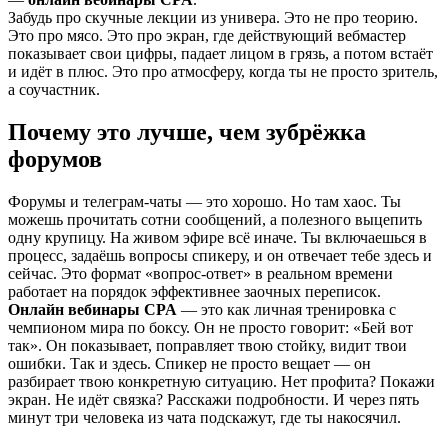
Забудь про скучные лекции из универа. Это не про теорию.
Это про мясо. Это про экран, где действующий вебмастер
показывает свои цифры, падает лицом в грязь, а потом встаёт
и идёт в плюс. Это про атмосферу, когда ты не просто зритель,
а соучастник.
Почему это лучше, чем зубрёжка
форумов
Форумы и телеграм-чаты — это хорошо. Но там хаос. Ты
можешь прочитать сотни сообщений, а полезного выцепить
одну крупицу. На живом эфире всё иначе. Ты включаешься в
процесс, задаёшь вопросы спикеру, и он отвечает тебе здесь и
сейчас. Это формат «вопрос-ответ» в реальном времени
работает на порядок эффективнее заочных переписок.
Онлайн вебинары CPA
— это как личная тренировка с
чемпионом мира по боксу. Он не просто говорит: «Бей вот
так». Он показывает, поправляет твою стойку, видит твои
ошибки. Так и здесь. Спикер не просто вещает — он
разбирает твою конкретную ситуацию. Нет профита? Покажи
экран. Не идёт связка? Расскажи подробности. И через пять
минут три человека из чата подскажут, где ты накосячил.