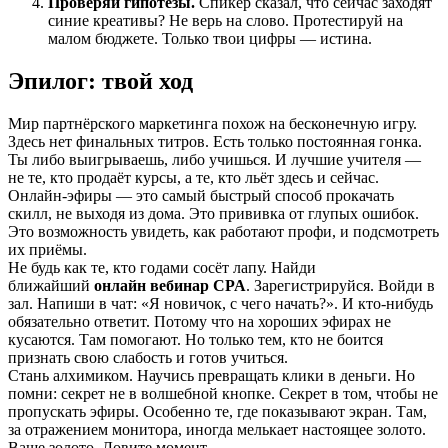
Проверяй гипотезы.
Спикер сказал, что сейчас заходят
синие креативы? Не верь на слово. Протестируй на
малом бюджете. Только твои цифры — истина.
Эпилог: твой ход
Мир партнёрского маркетинга похож на бесконечную игру.
Здесь нет финальных титров. Есть только постоянная гонка.
Ты либо выигрываешь, либо учишься. И лучшие учителя —
не те, кто продаёт курсы, а те, кто льёт здесь и сейчас.
Онлайн-эфиры — это самый быстрый способ прокачать
скилл, не выходя из дома. Это прививка от глупых ошибок.
Это возможность увидеть, как работают профи, и подсмотреть
их приёмы.
Не будь как те, кто годами сосёт лапу. Найди
ближайший
онлайн вебинар CPA
. Зарегистрируйся. Войди в
зал. Напиши в чат: «Я новичок, с чего начать?». И кто-нибудь
обязательно ответит. Потому что на хороших эфирах не
кусаются. Там помогают. Но только тем, кто не боится
признать свою слабость и готов учиться.
Стань алхимиком. Научись превращать клики в деньги. Но
помни: секрет не в волшебной кнопке. Секрет в том, чтобы не
пропускать эфиры. Особенно те, где показывают экран. Там,
за отражением монитора, иногда мелькает настоящее золото.
Ваше золото. Ловите момент