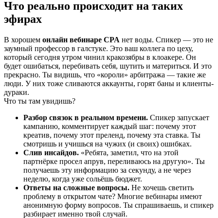
Что реально происходит на таких
эфирах
В хорошем
онлайн вебинаре CPA
нет воды. Спикер — это не
заумный профессор в галстуке. Это ваш коллега по цеху,
который сегодня утром чинил кракозябры в клоакере. Он
будет ошибаться, перебивать себя, шутить и материться. И это
прекрасно. Ты видишь, что «короли» арбитража — такие же
люди. У них тоже сливаются аккаунты, горят баны и клиенты-
дураки.
Что ты там увидишь?
Разбор связок в реальном времени.
Спикер запускает
кампанию, комментирует каждый шаг: почему этот
креатив, почему этот преленд, почему эта ставка. Ты
смотришь и учишься на чужих (и своих) ошибках.
Слив инсайдов.
«Ребята, заметил, что на этой
партнёрке просел апрув, переливаюсь на другую». Ты
получаешь эту информацию за секунду, а не через
неделю, когда уже сольёшь бюджет.
Ответы на сложные вопросы.
Не хочешь светить
проблему в открытом чате? Многие вебинары имеют
анонимную форму вопросов. Ты спрашиваешь, и спикер
разбирает именно твой случай.