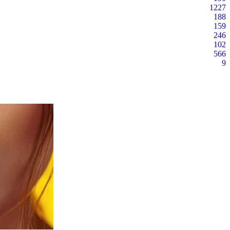
1227
188
159
246
102
566
9