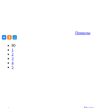
Приколы
80
1
2
3
4
5