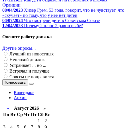
Франции
08/04/2023
Хизер Грэм, 53 года, говорит, что не чувствует, что
«скучает» по тому, что у нее нет детей
04/07/2024
Что смотрели дети в Советском Союзе
12/04/2023
Почему 2 плюс 2 равно рыбе?
Оцените работу движка
Другие опросы...
Лучший из новостных
Неплохой движок
Устраивает ... но ...
Встречал и получше
Совсем не понравился
Голосовать
Календарь
Архив
«
Август 2026 »
Пн
Вт
Ср
Чт
Пт
Сб
Вс
1
2
3
4
5
6
7
8
9