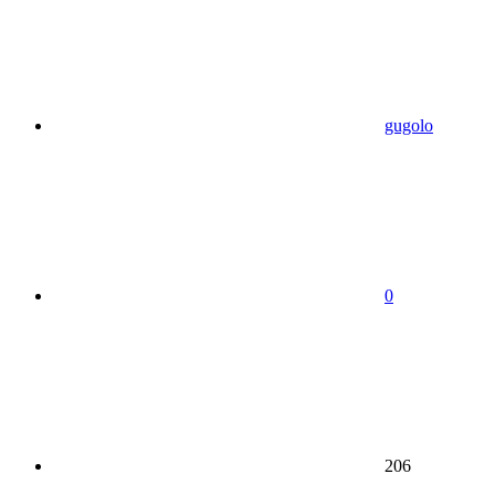
gugolo
0
206