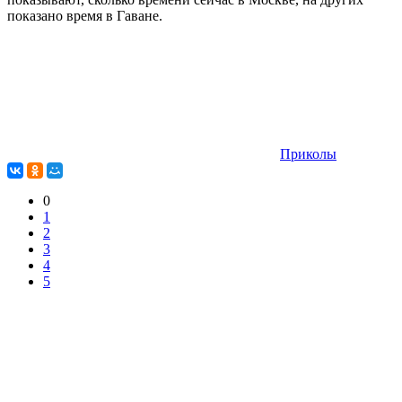
показано время в Гаване.
Приколы
0
1
2
3
4
5