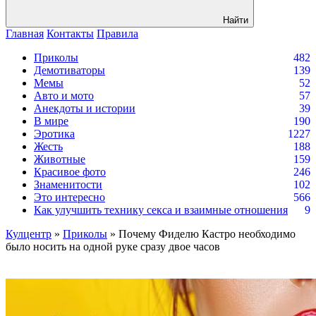
Найти
Главная
Контакты
Правила
Приколы
482
Демотиваторы
139
Мемы
52
Авто и мото
57
Анекдоты и истории
39
В мире
190
Эротика
1227
Жесть
188
Животные
159
Красивое фото
246
Знаменитости
102
Это интересно
566
Как улучшить технику секса и взаимные отношения
9
Кулцентр
»
Приколы
» Почему Фиделю Кастро необходимо
было носить на одной руке сразу двое часов