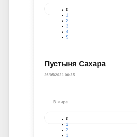
0
1
2
3
4
5
Пустыня Сахара
26/05/2021 06:35
В мире
0
1
2
3