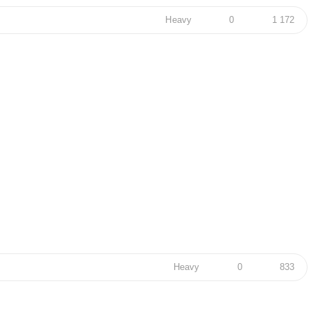
Heavy
0
1 172
Heavy
0
833