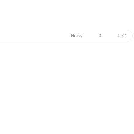
Heavy
0
1 021