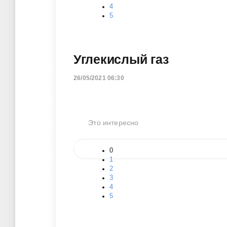
4
5
Углекислый газ
26/05/2021 06:30
Это интересно
0
1
2
3
4
5