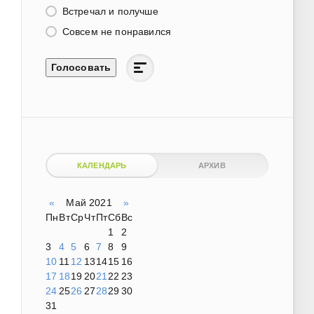
Встречал и получше
Совсем не понравился
Голосовать
КАЛЕНДАРЬ
АРХИВ
«
Май 2021
»
Пн
Вт
Ср
Чт
Пт
Сб
Вс
1
2
3
4
5
6
7
8
9
10
11
12
13
14
15
16
17
18
19
20
21
22
23
24
25
26
27
28
29
30
31