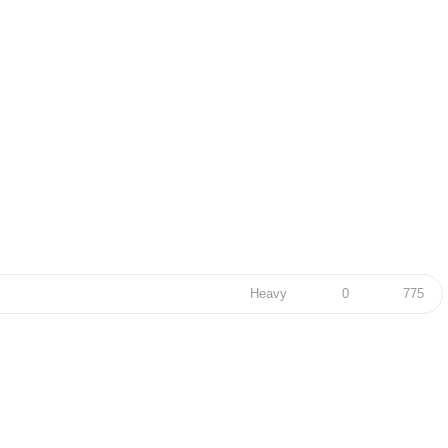
Heavy
0
775