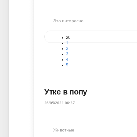
Это интересно
20
1
2
3
4
5
Утке в попу
26/05/2021 06:37
Животные