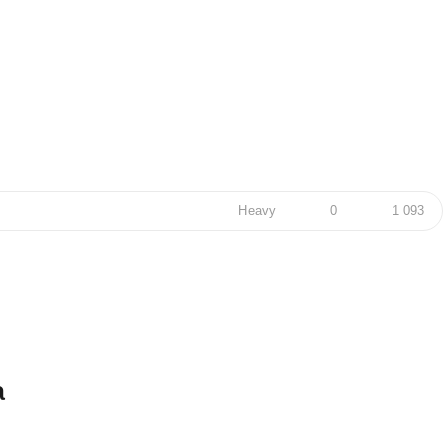
Heavy
0
1 093
а