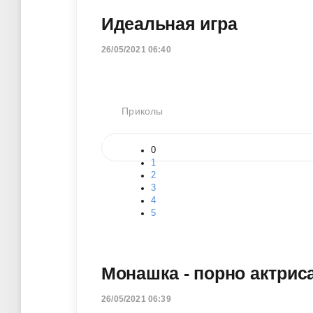
Идеальная игра
26/05/2021 06:40
Приколы
0
1
2
3
4
5
Монашка - порно актрис
26/05/2021 06:39