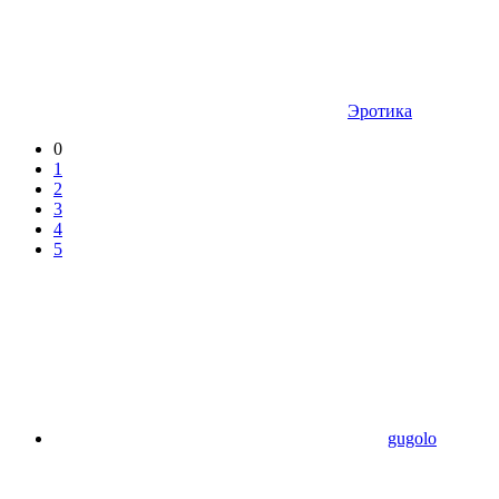
Эротика
0
1
2
3
4
5
gugolo