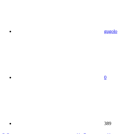
gugolo
0
389