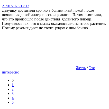
21/01/2023 12:12
Девушку доставили срочно в больничный покой после
появления дикой аллергической реакции. Потом выяснили,
что это произошло после действия ядовитого плюща.
Получилось так, что в глазах оказались листья этого растения.
Потому рекомендуют не стоять рядом с ним близко.
Жесть
/
Это
интересно
0
1
2
3
4
5