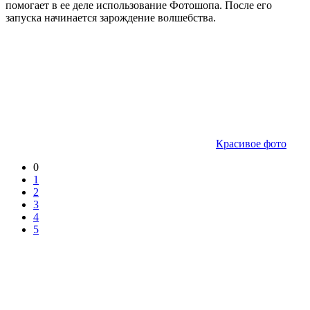
помогает в ее деле использование Фотошопа. После его
запуска начинается зарождение волшебства.
Красивое фото
0
1
2
3
4
5