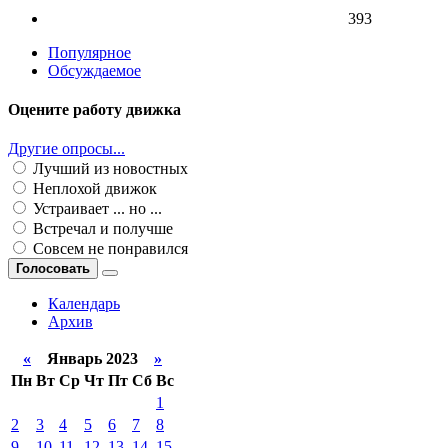
393
Популярное
Обсуждаемое
Оцените работу движка
Другие опросы...
Лучший из новостных
Неплохой движок
Устраивает ... но ...
Встречал и получше
Совсем не понравился
Голосовать
Календарь
Архив
«
Январь 2023
»
Пн
Вт
Ср
Чт
Пт
Сб
Вс
1
2
3
4
5
6
7
8
9
10
11
12
13
14
15