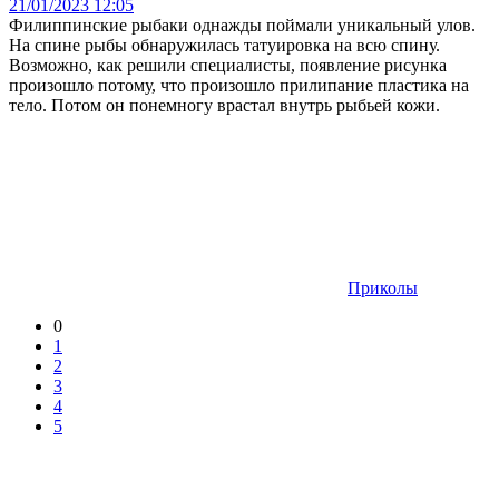
21/01/2023 12:05
Филиппинские рыбаки однажды поймали уникальный улов.
На спине рыбы обнаружилась татуировка на всю спину.
Возможно, как решили специалисты, появление рисунка
произошло потому, что произошло прилипание пластика на
тело. Потом он понемногу врастал внутрь рыбьей кожи.
Приколы
0
1
2
3
4
5