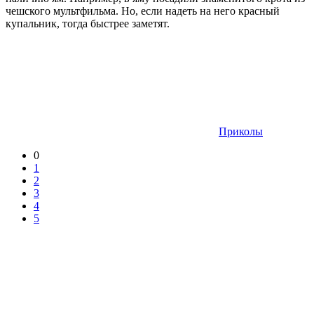
чешского мультфильма. Но, если надеть на него красный
купальник, тогда быстрее заметят.
Приколы
0
1
2
3
4
5