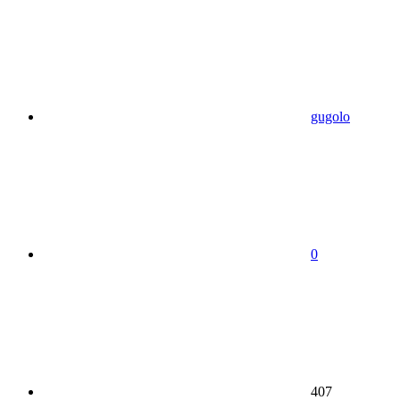
gugolo
0
407