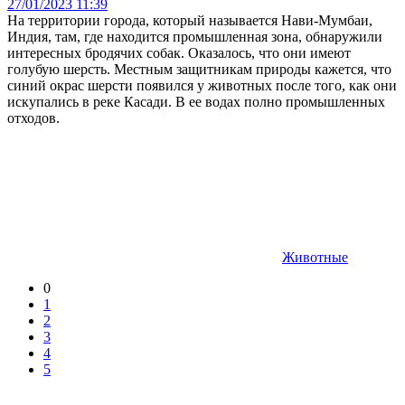
27/01/2023 11:39
На территории города, который называется Нави-Мумбаи,
Индия, там, где находится промышленная зона, обнаружили
интересных бродячих собак. Оказалось, что они имеют
голубую шерсть. Местным защитникам природы кажется, что
синий окрас шерсти появился у животных после того, как они
искупались в реке Касади. В ее водах полно промышленных
отходов.
Животные
0
1
2
3
4
5