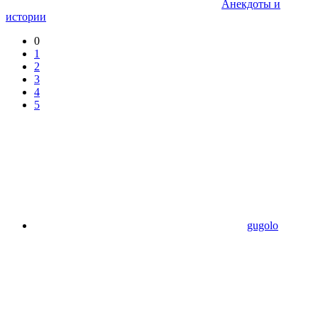
Анекдоты и
истории
0
1
2
3
4
5
gugolo