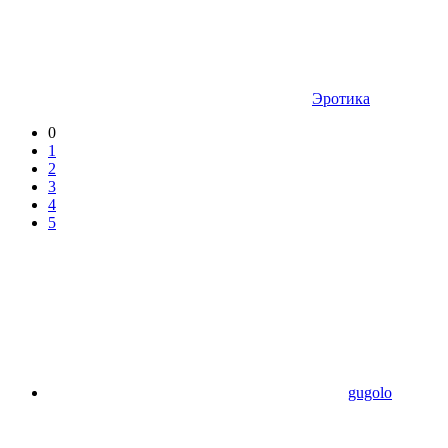
Эротика
0
1
2
3
4
5
gugolo