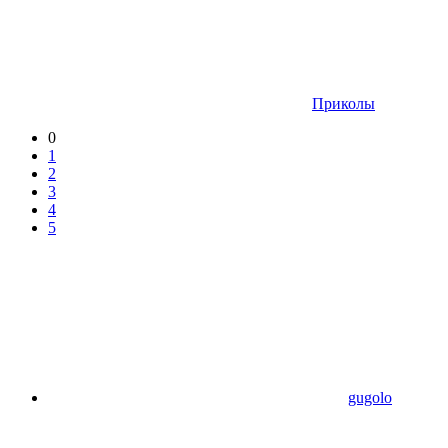
Приколы
0
1
2
3
4
5
gugolo