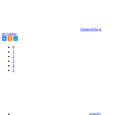
Анекдоты и
истории
0
1
2
3
4
5
gugolo