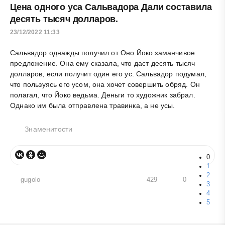
Цена одного уса Сальвадора Дали составила
десять тысяч долларов.
23/12/2022 11:33
Сальвадор однажды получил от Оно Йоко заманчивое
предложение. Она ему сказала, что даст десять тысяч
долларов, если получит один его ус. Сальвадор подумал,
что пользуясь его усом, она хочет совершить обряд. Он
полагал, что Йоко ведьма. Деньги то художник забрал.
Однако им была отправлена травинка, а не усы.
Знаменитости
0
1
2
gugolo
429
0
3
4
5