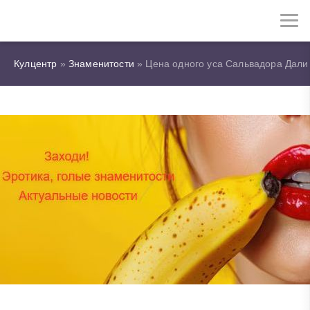
Кулцентр
»
Знаменитости
» Цена одного уса Сальвадора Дали 