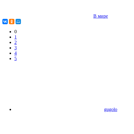
В мире
0
1
2
3
4
5
gugolo