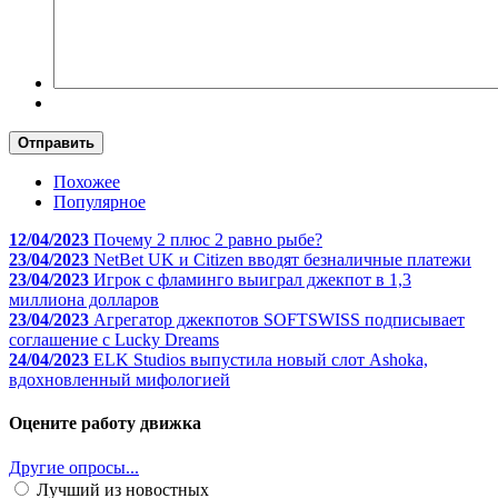
Отправить
Похожее
Популярное
12/04/2023
Почему 2 плюс 2 равно рыбе?
23/04/2023
NetBet UK и Citizen вводят безналичные платежи
23/04/2023
Игрок с фламинго выиграл джекпот в 1,3
миллиона долларов
23/04/2023
Агрегатор джекпотов SOFTSWISS подписывает
соглашение с Lucky Dreams
24/04/2023
ELK Studios выпустила новый слот Ashoka,
вдохновленный мифологией
Оцените работу движка
Другие опросы...
Лучший из новостных