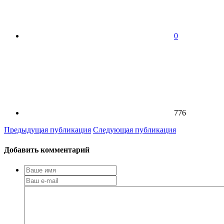
0
776
Предыдущая публикация
Следующая публикация
Добавить комментарий