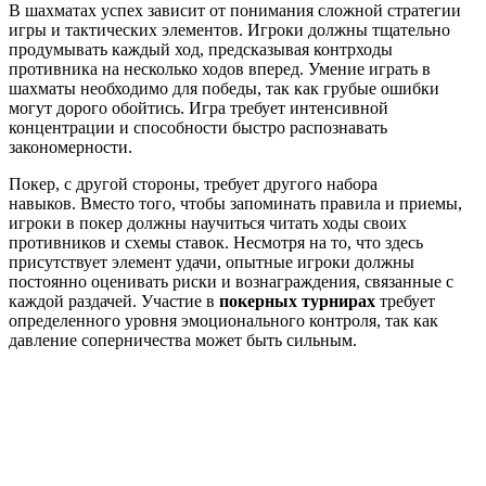
В шахматах успех зависит от понимания сложной стратегии
игры и тактических элементов. Игроки должны тщательно
продумывать каждый ход, предсказывая контрходы
противника на несколько ходов вперед. Умение играть в
шахматы необходимо для победы, так как грубые ошибки
могут дорого обойтись. Игра требует интенсивной
концентрации и способности быстро распознавать
закономерности.
Покер, с другой стороны, требует другого набора
навыков. Вместо того, чтобы запоминать правила и приемы,
игроки в покер должны научиться читать ходы своих
противников и схемы ставок. Несмотря на то, что здесь
присутствует элемент удачи, опытные игроки должны
постоянно оценивать риски и вознаграждения, связанные с
каждой раздачей. Участие в
покерных турнирах
требует
определенного уровня эмоционального контроля, так как
давление соперничества может быть сильным.