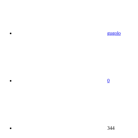
gugolo
0
344