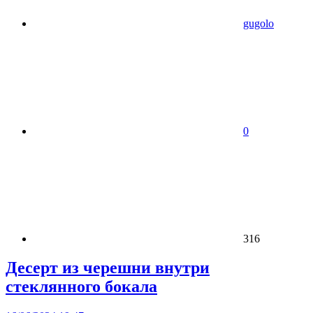
gugolo
0
316
Десерт из черешни внутри
стеклянного бокала