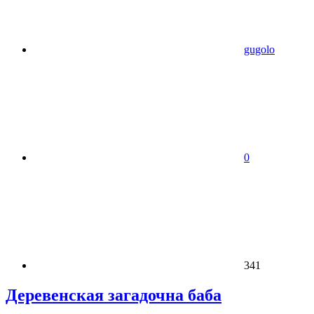
gugolo
0
341
Деревенская загадочна баба