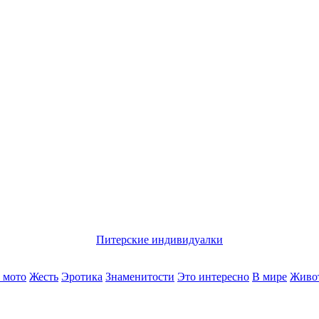
Питерские индивидуалки
 мото
Жесть
Эротика
Знаменитости
Это интересно
В мире
Живо