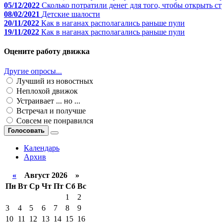
05/12/2022
Сколько потратили денег для того, чтобы открыть 
08/02/2021
Детские шалости
20/11/2022
Как в наганах располагались раньше пули
19/11/2022
Как в наганах располагались раньше пули
Оцените работу движка
Другие опросы...
Лучший из новостных
Неплохой движок
Устраивает ... но ...
Встречал и получше
Совсем не понравился
Голосовать
Календарь
Архив
«
Август 2026 »
Пн
Вт
Ср
Чт
Пт
Сб
Вс
1
2
3
4
5
6
7
8
9
10
11
12
13
14
15
16