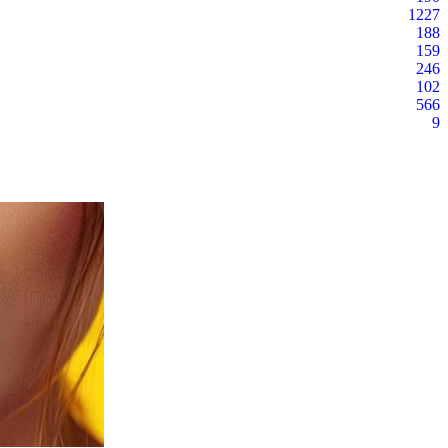
1227
188
159
246
102
566
9