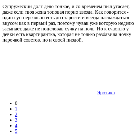
Супружеский долг дело тонкое, и со временем пыл угасает,
даже если твоя жена топовая порно звезда. Как говорится -
один суп нереально есть до старости и всегда наслаждаться
вкусом как в первый раз, поэтому чувак уже которую неделю
засыпает, даже не поцеловав сучку на ночь. Но к счастью у
девки есть квартирантка, которая не только разбавила ночку
парочкой советов, но и своей пиздой.
Эротика
0
1
2
3
4
5