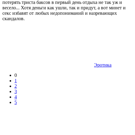
потерять триста баксов в первый день отдыха не так уж и
весело... Хотя деньги как ушли, так и придут, а вот минет и
секс избавят от любых недопониманий и назревающих
скандалов.
Эротика
0
1
2
3
4
5