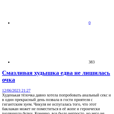
0
383
Смазливая худышка едва не лишилась
очка
12/06/2023 21:27
Худенькая тёлочка давно хотела попробовать анальный секс и
в один прекрасный день позвала в гости приятеля с
гигантским хуем. Чикуля не испугалась того, что этот
баклажан может не поместиться в её жопе и героически
раздвинула булки. Конечно, все было непросто, но чего не