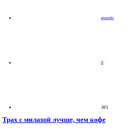
gugolo
0
383
Трах с милахой лучше, чем кофе