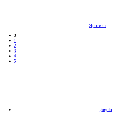
Эротика
0
1
2
3
4
5
gugolo