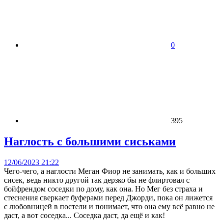
0
395
Наглость с большими сиськами
12/06/2023 21:22
Чего-чего, а наглости Меган Фиор не занимать, как и больших
сисек, ведь никто другой так дерзко бы не флиртовал с
бойфрендом соседки по дому, как она. Но Мег без страха и
стеснения сверкает буферами перед Джорди, пока он лижется
с любовницей в постели и понимает, что она ему всё равно не
даст, а вот соседка... Соседка даст, да ещё и как!