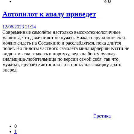
402
Автопилот к аналу приведет
12/06/2023 21:24
Современные самолёты настолько высокотехнологичные
машины, что даже пилот не нужен. Нажал пару кнопочек и
можно сидеть на Сосалкино и расслабляться, пока длится
полёт. Но пилоты частного самолёта миллиардерши Кэтти не
видят смысла втыкать в порнуху, ведь на борту лучшая
анальщица-любительница по версии самой себя, так что,
мужики, врубайте автопилот и в попку пассажирку драть
вперед.
Эротика
0
1