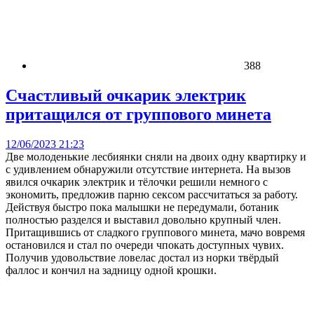
388
Счастливый очкарик электрик
притащился от группового минета
12/06/2023 21:23
Две молоденькие лесбиянки сняли на двоих одну квартирку и
с удивлением обнаружили отсутствие интернета. На вызов
явился очкарик электрик и тёлочки решили немного с
экономить, предложив парню сексом рассчитаться за работу.
Действуя быстро пока малышки не передумали, ботаник
полностью разделся и выставил довольно крупный член.
Притащившись от сладкого группового минета, мачо вовремя
остановился и стал по очереди чпокать доступных чувих.
Получив удовольствие ловелас достал из норки твёрдый
фаллос и кончил на задницу одной крошки.