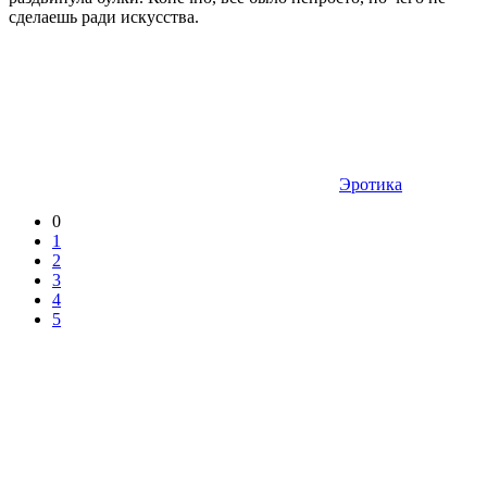
сделаешь ради искусства.
Эротика
0
1
2
3
4
5