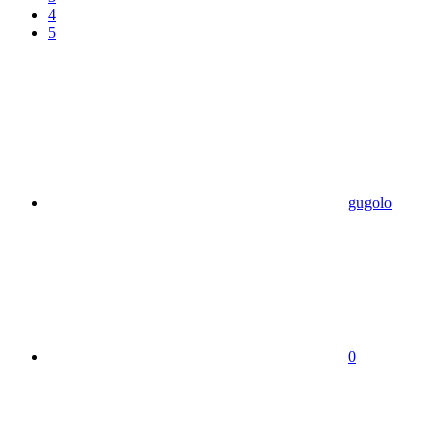
4
5
gugolo
0