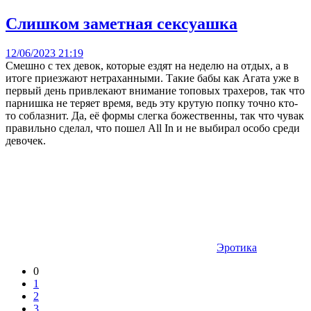
Слишком заметная сексуашка
12/06/2023 21:19
Смешно с тех девок, которые ездят на неделю на отдых, а в
итоге приезжают нетраханными. Такие бабы как Агата уже в
первый день привлекают внимание топовых трахеров, так что
парнишка не теряет время, ведь эту крутую попку точно кто-
то соблазнит. Да, её формы слегка божественны, так что чувак
правильно сделал, что пошел All In и не выбирал особо среди
девочек.
Эротика
0
1
2
3