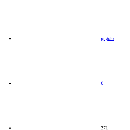
gugolo
0
371