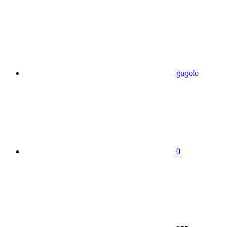
gugolo
0