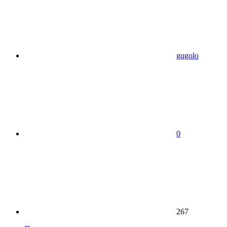
gugolo
0
267