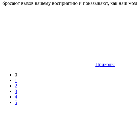
бросают вызов вашему восприятию и показывают, как наш мозг
Приколы
0
1
2
3
4
5