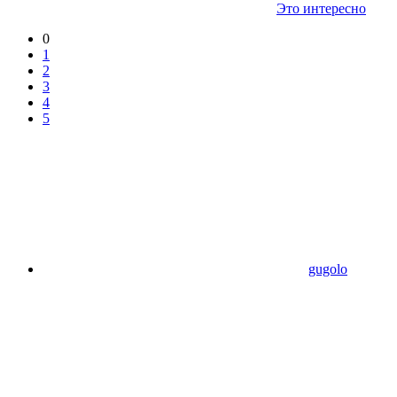
Это интересно
0
1
2
3
4
5
gugolo