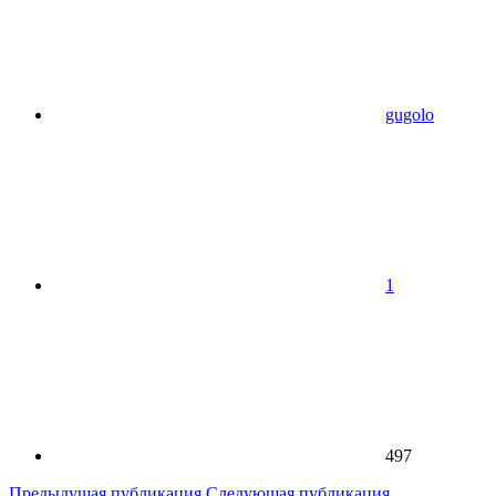
gugolo
1
497
Предыдущая публикация
Следующая публикация