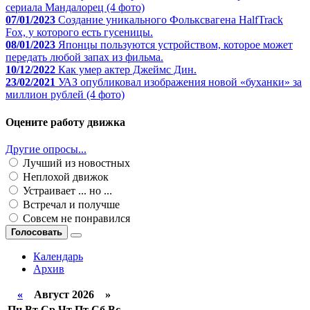
сериала Мандалорец (4 фото)
07/01/2023
Создание уникального Фольксвагена HalfTrack
Fox, у которого есть гусеницы.
08/01/2023
Японцы пользуются устройством, которое может
передать любой запах из фильма.
10/12/2022
Как умер актер Джеймс Дин.
23/02/2021
УАЗ опубликовал изображения новой «буханки» за
миллион рублей (4 фото)
Оцените работу движка
Другие опросы...
Лучший из новостных
Неплохой движок
Устраивает ... но ...
Встречал и получше
Совсем не понравился
Голосовать
Календарь
Архив
«
Август 2026 »
Пн
Вт
Ср
Чт
Пт
Сб
Вс