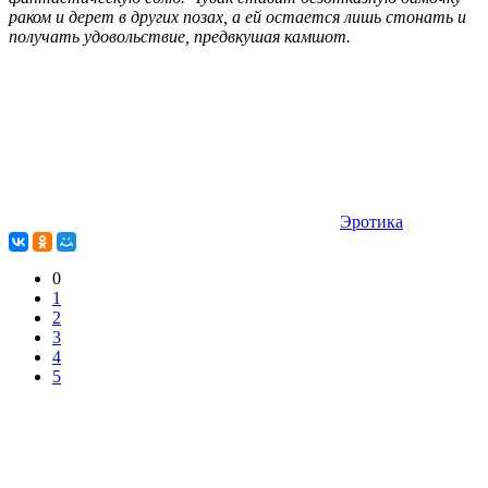
раком и дерет в других позах, а ей остается лишь стонать и
получать удовольствие, предвкушая камшот.
Эротика
0
1
2
3
4
5