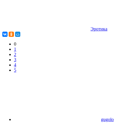
Эротика
0
1
2
3
4
5
gugolo