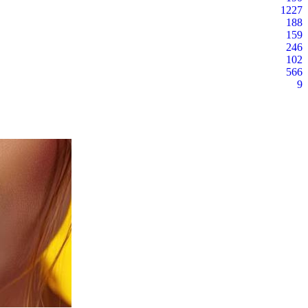
1227
188
159
246
102
566
9