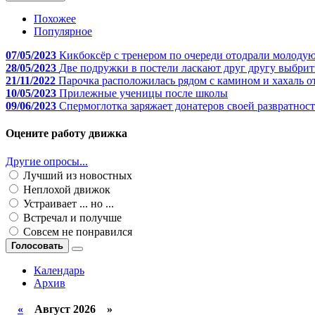
Похожее
Популярное
07/05/2023
Кикбоксёр с тренером по очереди отодрали молодую
28/05/2023
Две подружки в постели ласкают друг другу выбри
21/11/2022
Парочка расположилась рядом с камином и хахаль о
10/05/2023
Прилежные ученицы после школы
09/06/2023
Спермоглотка заряжает донатеров своей развратнос
Оцените работу движка
Другие опросы...
Лучший из новостных
Неплохой движок
Устраивает ... но ...
Встречал и получше
Совсем не понравился
Голосовать
Календарь
Архив
«
Август 2026 »