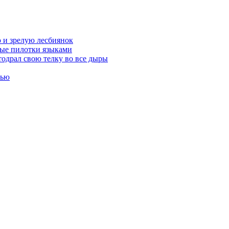
 и зрелую лесбиянок
тые пилотки языками
тодрал свою телку во все дыры
тью