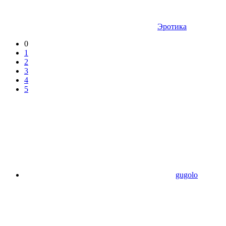
Эротика
0
1
2
3
4
5
gugolo