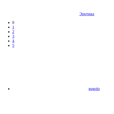
Эротика
0
1
2
3
4
5
gugolo