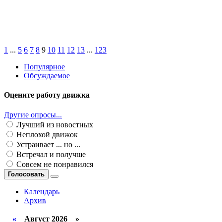
1
...
5
6
7
8
9
10
11
12
13
...
123
Популярное
Обсуждаемое
Оцените работу движка
Другие опросы...
Лучший из новостных
Неплохой движок
Устраивает ... но ...
Встречал и получше
Совсем не понравился
Голосовать
Календарь
Архив
«
Август 2026 »