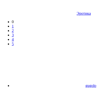
Эротика
0
1
2
3
4
5
gugolo