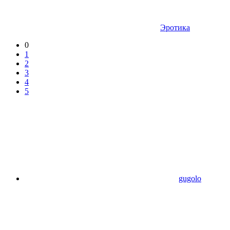
Эротика
0
1
2
3
4
5
gugolo