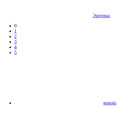
Эротика
0
1
2
3
4
5
gugolo