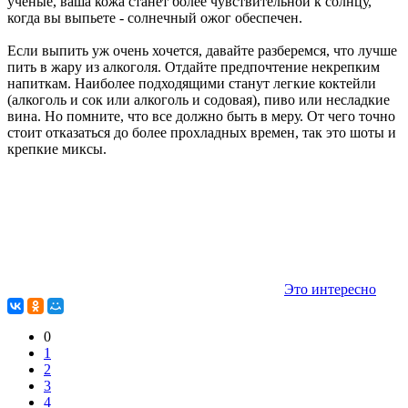
ученые, ваша кожа станет более чувствительной к солнцу,
когда вы выпьете - солнечный ожог обеспечен.
Если выпить уж очень хочется, давайте разберемся, что лучше
пить в жару из алкоголя. Отдайте предпочтение некрепким
напиткам. Наиболее подходящими станут легкие коктейли
(алкоголь и сок или алкоголь и содовая), пиво или несладкие
вина. Но помните, что все должно быть в меру. От чего точно
стоит отказаться до более прохладных времен, так это шоты и
крепкие миксы.
Это интересно
0
1
2
3
4