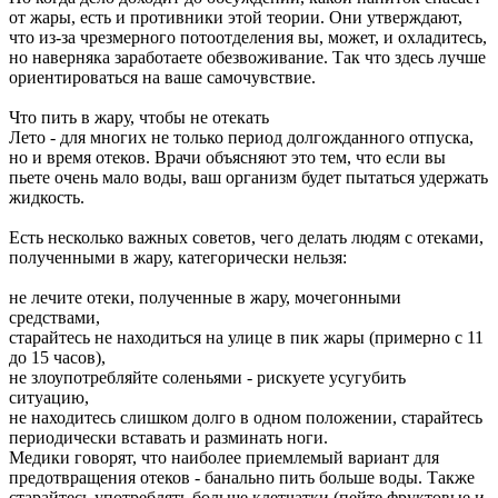
от жары, есть и противники этой теории. Они утверждают,
что из-за чрезмерного потоотделения вы, может, и охладитесь,
но наверняка заработаете обезвоживание. Так что здесь лучше
ориентироваться на ваше самочувствие.
Что пить в жару, чтобы не отекать
Лето - для многих не только период долгожданного отпуска,
но и время отеков. Врачи объясняют это тем, что если вы
пьете очень мало воды, ваш организм будет пытаться удержать
жидкость.
Есть несколько важных советов, чего делать людям с отеками,
полученными в жару, категорически нельзя:
не лечите отеки, полученные в жару, мочегонными
средствами,
старайтесь не находиться на улице в пик жары (примерно с 11
до 15 часов),
не злоупотребляйте соленьями - рискуете усугубить
ситуацию,
не находитесь слишком долго в одном положении, старайтесь
периодически вставать и разминать ноги.
Медики говорят, что наиболее приемлемый вариант для
предотвращения отеков - банально пить больше воды. Также
старайтесь употреблять больше клетчатки (пейте фруктовые и