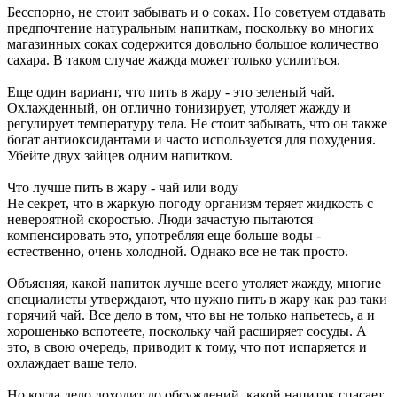
Бесспорно, не стоит забывать и о соках. Но советуем отдавать
предпочтение натуральным напиткам, поскольку во многих
магазинных соках содержится довольно большое количество
сахара. В таком случае жажда может только усилиться.
Еще один вариант, что пить в жару - это зеленый чай.
Охлажденный, он отлично тонизирует, утоляет жажду и
регулирует температуру тела. Не стоит забывать, что он также
богат антиоксидантами и часто используется для похудения.
Убейте двух зайцев одним напитком.
Что лучше пить в жару - чай или воду
Не секрет, что в жаркую погоду организм теряет жидкость с
невероятной скоростью. Люди зачастую пытаются
компенсировать это, употребляя еще больше воды -
естественно, очень холодной. Однако все не так просто.
Объясняя, какой напиток лучше всего утоляет жажду, многие
специалисты утверждают, что нужно пить в жару как раз таки
горячий чай. Все дело в том, что вы не только напьетесь, а и
хорошенько вспотеете, поскольку чай расширяет сосуды. А
это, в свою очередь, приводит к тому, что пот испаряется и
охлаждает ваше тело.
Но когда дело доходит до обсуждений, какой напиток спасает