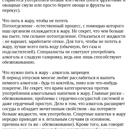
овощные смузи или просто берите овощи и фрукты на
перекус).
Что пить в жару, чтобы не потеть
Потоотделение - естественный процесс, с помощью которого
наш организм охлаждается в жару. Не секрет, что чем больше
вы пьете, тем сильнее потоотделение. Отказаться от жидкости
- не вариант, заработаете отеки. Для того, чтобы не потеть в
жару, лучше всего пить воду (обычную, без газа и
подсластителей). Специалисты не советуют употреблять
алкоголь и сладкую газировку, ведь они лишь способствуют
обезвоживанию.
Что нужно пить в жару - алкоголь запрещен
В период отпусков многие любят расслабиться и выпить
немного алкоголя - будь то коктейль, пиво или что-нибудь
покрепче. Не секрет, что врачи категорически против
употребления алкогольных напитков в жару. Главные риски -
обезвоживание, проблемы с сердечно-сосудистой системой и
даже сердечный приступ. Дело в том, что алкоголь расширяет
сосуды и обладает мочегонным свойством - вы потеряете
больше жидкости, чем употребили. Спиртные напитки в жару
нередко приводят и к летальным случаям (в основном,
причина все та же - обезвоживание). Кроме того, как говорят