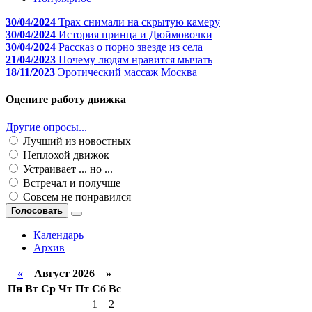
30/04/2024
Трах снимали на скрытую камеру
30/04/2024
История принца и Дюймовочки
30/04/2024
Рассказ о порно звезде из села
21/04/2023
Почему людям нравится мычать
18/11/2023
Эротический массаж Москва
Оцените работу движка
Другие опросы...
Лучший из новостных
Неплохой движок
Устраивает ... но ...
Встречал и получше
Совсем не понравился
Голосовать
Календарь
Архив
«
Август 2026 »
Пн
Вт
Ср
Чт
Пт
Сб
Вс
1
2