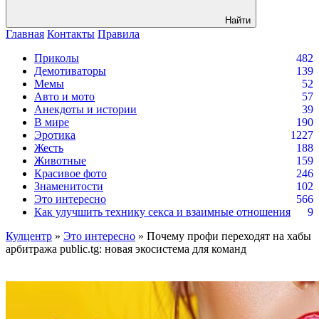
Найти
Главная
Контакты
Правила
Приколы
482
Демотиваторы
139
Мемы
52
Авто и мото
57
Анекдоты и истории
39
В мире
190
Эротика
1227
Жесть
188
Животные
159
Красивое фото
246
Знаменитости
102
Это интересно
566
Как улучшить технику секса и взаимные отношения
9
Кулцентр
»
Это интересно
» Почему профи переходят на хабы
арбитража public.tg: новая экосистема для команд