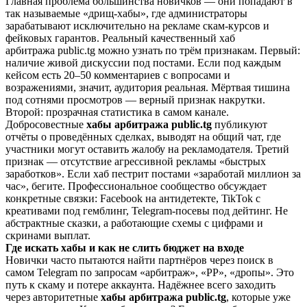
Главная проблема большинства новичков — они попадают в
так называемые «дрищ-хабы», где администраторы
зарабатывают исключительно на рекламе скам-курсов и
фейковых гарантов. Реальный качественный хаб
арбитража public.tg можно узнать по трём признакам. Первый:
наличие живой дискуссии под постами. Если под каждым
кейсом есть 20–50 комментариев с вопросами и
возражениями, значит, аудитория реальная. Мёртвая тишина
под сотнями просмотров — верный признак накрутки.
Второй: прозрачная статистика в самом канале.
Добросовестные
хабы арбитража public.tg
публикуют
отчёты о проведённых сделках, выводят на общий чат, где
участники могут оставить жалобу на рекламодателя. Третий
признак — отсутствие агрессивной рекламы «быстрых
заработков». Если хаб пестрит постами «заработай миллион за
час», бегите. Профессиональное сообщество обсуждает
конкретные связки: Facebook на антидетекте, TikTok с
креативами под гемблинг, Telegram-посевы под дейтинг. Не
абстрактные сказки, а работающие схемы с цифрами и
скринами выплат.
Где искать хабы и как не слить бюджет на входе
Новички часто пытаются найти партнёров через поиск в
самом Telegram по запросам «арбитраж», «PP», «дропы». Это
путь к скаму и потере аккаунта. Надёжнее всего заходить
через авторитетные
хабы арбитража public.tg
, которые уже