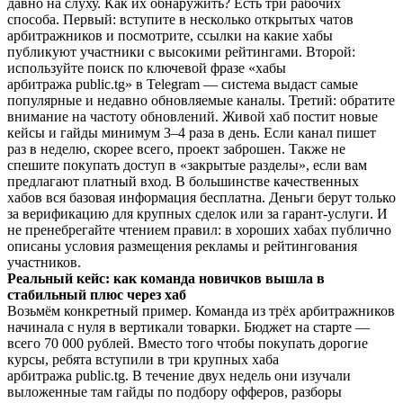
давно на слуху. Как их обнаружить? Есть три рабочих
способа. Первый: вступите в несколько открытых чатов
арбитражников и посмотрите, ссылки на какие хабы
публикуют участники с высокими рейтингами. Второй:
используйте поиск по ключевой фразе «хабы
арбитража public.tg» в Telegram — система выдаст самые
популярные и недавно обновляемые каналы. Третий: обратите
внимание на частоту обновлений. Живой хаб постит новые
кейсы и гайды минимум 3–4 раза в день. Если канал пишет
раз в неделю, скорее всего, проект заброшен. Также не
спешите покупать доступ в «закрытые разделы», если вам
предлагают платный вход. В большинстве качественных
хабов вся базовая информация бесплатна. Деньги берут только
за верификацию для крупных сделок или за гарант-услуги. И
не пренебрегайте чтением правил: в хороших хабах публично
описаны условия размещения рекламы и рейтингования
участников.
Реальный кейс: как команда новичков вышла в
стабильный плюс через хаб
Возьмём конкретный пример. Команда из трёх арбитражников
начинала с нуля в вертикали товарки. Бюджет на старте —
всего 70 000 рублей. Вместо того чтобы покупать дорогие
курсы, ребята вступили в три крупных хаба
арбитража public.tg. В течение двух недель они изучали
выложенные там гайды по подбору офферов, разборы