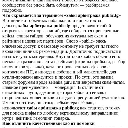
сообщество без риска быть обманутым — разбираемся
подробно.
Что скрывается за термином «хабы арбитража public.tg»
В отличие от обычных пабликов или вип-чатов за
деньги,
хабы арбитража public.tg
представляют собой
открытые агрегаторы знаний, где собираются проверенные
кейсы, сливы гайдов, обсуждения актуальных схем и
рейтинги надежных партнёров. Слово «public» здесь
ключевое: доступ к базовому контенту не требует платного
входа или личных рекомендаций. Достаточно подписаться и
начать изучать материалы. Внутри таких хабов обычно есть
несколько разделов: лента с кейсами (скрины прибыли, разбор
источников трафика), каталог проверенных офферов с
контактами ПП, а иногда и собственный маркетплейс для
купли-продажи аккаунтов и прокси. По сути, это замена
старым форумам вроде zelenka.guru или закрытым скам-чатам.
Главное преимущество — модерация. В отличие от
стихийных групп, администраторы хабов отсеивают
откровенных мошенников и следят за репутацией участников.
Именно поэтому опытные вебмастера всё чаще
используют
хабы арбитража public.tg
как стартовую точку
для поиска инфы по любому вертикальному направлению:
нутра, дейтинг, гемблинг, товарка.
Как отличить качественный хаб от помойки