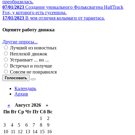
преобразилась.
07/01/2023
Создание уникального Фольксвагена HalfTrack
Fox, у которого есть гусеницы.
17/01/2023
В чем отличия колымаги от тарантаса.
Оцените работу движка
Другие опросы...
Лучший из новостных
Неплохой движок
Устраивает ... но ...
Встречал и получше
Совсем не понравился
Голосовать
Календарь
Архив
«
Август 2026 »
Пн
Вт
Ср
Чт
Пт
Сб
Вс
1
2
3
4
5
6
7
8
9
10
11
12
13
14
15
16