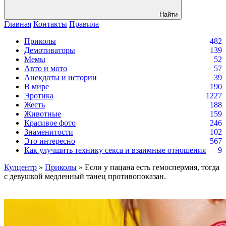
Найти
Главная
Контакты
Правила
Приколы
482
Демотиваторы
139
Мемы
52
Авто и мото
57
Анекдоты и истории
39
В мире
190
Эротика
1227
Жесть
188
Животные
159
Красивое фото
246
Знаменитости
102
Это интересно
567
Как улучшить технику секса и взаимные отношения
9
Кулцентр
»
Приколы
» Если у пацана есть гемоспермия, тогда
с девушкой медленный танец противопоказан.