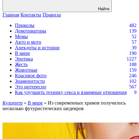
Найти
Главная
Контакты
Правила
Приколы
482
Демотиваторы
139
Мемы
52
Авто и мото
57
Анекдоты и истории
39
В мире
190
Эротика
1227
Жесть
188
Животные
159
Красивое фото
246
Знаменитости
102
Это интересно
567
Как улучшить технику секса и взаимные отношения
9
Кулцентр
»
В мире
» Из современных храмов получилось
несколько футуристических шедевров