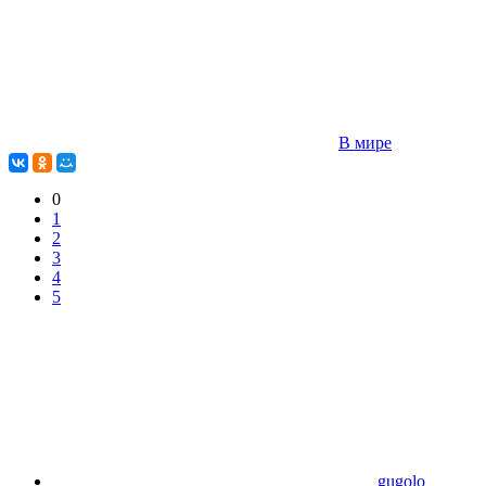
В мире
0
1
2
3
4
5
gugolo