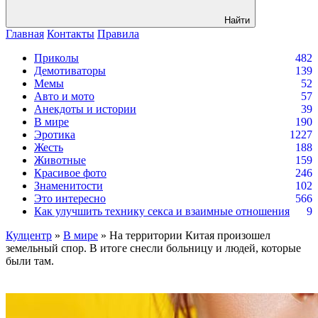
Найти
Главная
Контакты
Правила
Приколы
482
Демотиваторы
139
Мемы
52
Авто и мото
57
Анекдоты и истории
39
В мире
190
Эротика
1227
Жесть
188
Животные
159
Красивое фото
246
Знаменитости
102
Это интересно
566
Как улучшить технику секса и взаимные отношения
9
Кулцентр
»
В мире
» На территории Китая произошел
земельный спор. В итоге снесли больницу и людей, которые
были там.