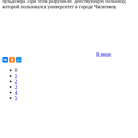
бульдозера. При этом разрушили действующую больницу,
которой пользовался университет в городе Чжэнчжоу.
В мире
0
1
2
3
4
5