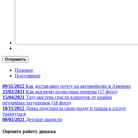
Отправить
Похожее
Популярное
09/11/2022
Как доставляют почту на автомобилях в Америке
23/02/2021
Как выглядят подводные пещеры (17 фото)
15/04/2021
Тату-мастера спасли клиентов от крайне
неудачных татуировок (18 фото)
10/11/2022
Девка подстригла свою пизду и пошла к соседу
трахнуться
08/02/2021
Детские шалости
Оцените работу движка