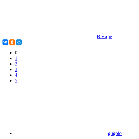
В мире
0
1
2
3
4
5
gugolo