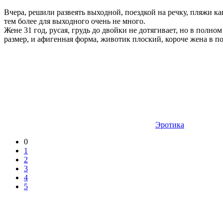
Вчера, решили развеять выходной, поездкой на речку, пляжи ка
тем более для выходного очень не много.
Жене 31 год, русая, грудь до двойки не дотягивает, но в полном
размер, и афигенная форма, животик плоский, короче жена в п
Эротика
0
1
2
3
4
5