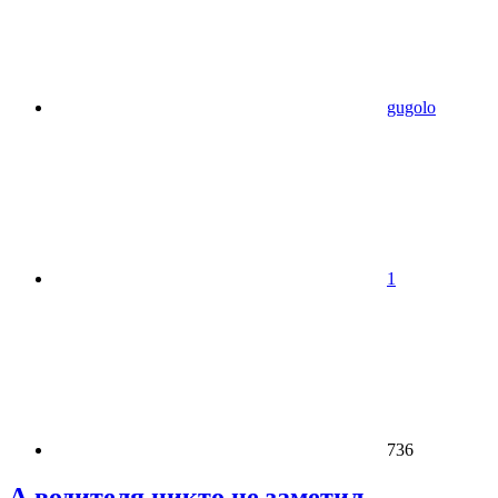
gugolo
1
736
А водителя никто не заметил