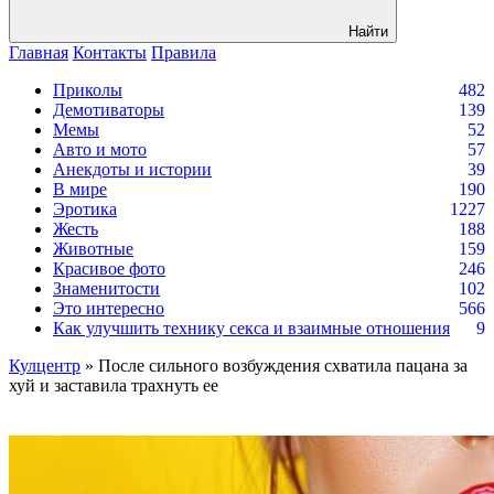
Найти
Главная
Контакты
Правила
Приколы
482
Демотиваторы
139
Мемы
52
Авто и мото
57
Анекдоты и истории
39
В мире
190
Эротика
1227
Жесть
188
Животные
159
Красивое фото
246
Знаменитости
102
Это интересно
566
Как улучшить технику секса и взаимные отношения
9
Кулцентр
» После сильного возбуждения схватила пацана за
хуй и заставила трахнуть ее