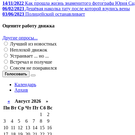
14/11/2022
Как прошла жизнь знаменитого фотографа Юрия Са
06/02/2023
Дешёвая наколка тату после которой взулись вены
03/06/2023
Полицейский останавливает
Оцените работу движка
Другие опросы...
Лучший из новостных
Неплохой движок
Устраивает ... но ...
Встречал и получше
Совсем не понравился
Голосовать
Календарь
Архив
«
Август 2026 »
Пн
Вт
Ср
Чт
Пт
Сб
Вс
1
2
3
4
5
6
7
8
9
10
11
12
13
14
15
16
17
18
19
20
21
22
23