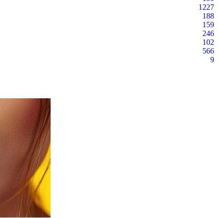
1227
188
159
246
102
566
9