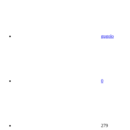
gugolo
0
279