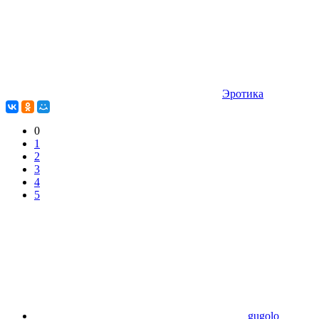
Эротика
0
1
2
3
4
5
gugolo