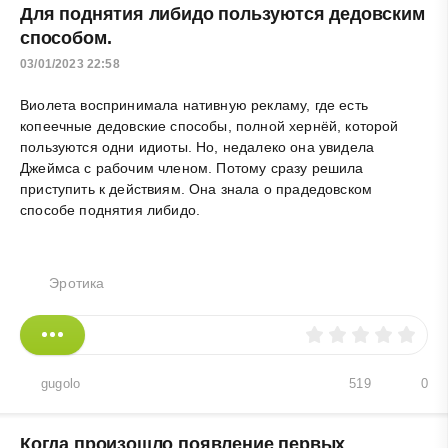
Для поднятия либидо пользуются дедовским
способом.
03/01/2023 22:58
Виолета воспринимала нативную рекламу, где есть
копеечные дедовские способы, полной хернёй, которой
пользуются одни идиоты. Но, недалеко она увидела
Джеймса с рабочим членом. Потому сразу решила
приступить к действиям. Она знала о прадедовском
способе поднятия либидо.
Эротика
gugolo
519
0
Когда произошло появление первых