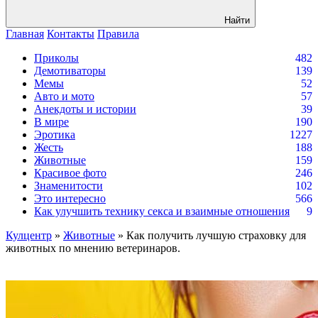
Найти
Главная
Контакты
Правила
Приколы
482
Демотиваторы
139
Мемы
52
Авто и мото
57
Анекдоты и истории
39
В мире
190
Эротика
1227
Жесть
188
Животные
159
Красивое фото
246
Знаменитости
102
Это интересно
566
Как улучшить технику секса и взаимные отношения
9
Кулцентр
»
Животные
» Как получить лучшую страховку для
животных по мнению ветеринаров.