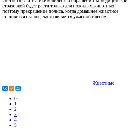
«нет!» По статистике количество обращений за медицинской
страховкой будет расти только для пожилых животных,
поэтому прекращение полиса, когда домашнее животное
становится старше, часто является ужасной идеей».
Животные
0
1
2
3
4
5