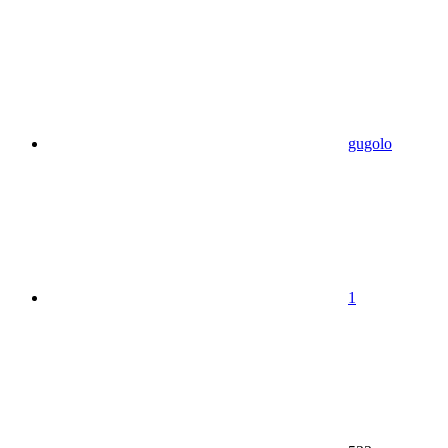
gugolo
1