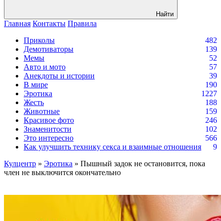
Найти
Главная
Контакты
Правила
Приколы
482
Демотиваторы
139
Мемы
52
Авто и мото
57
Анекдоты и истории
39
В мире
190
Эротика
1227
Жесть
188
Животные
159
Красивое фото
246
Знаменитости
102
Это интересно
566
Как улучшить технику секса и взаимные отношения
9
Кулцентр
»
Эротика
» Пышный задок не остановится, пока
член не выключится окончательно