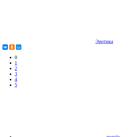
Эротика
0
1
2
3
4
5
gugolo